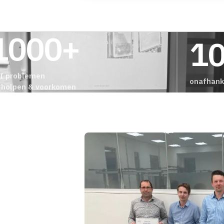
1000+
1
I problemen
onafhanke
rholpen & voorkomen