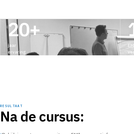
20+
jaar
EM
ervaring
ve
RESULTAAT
Na de cursus: