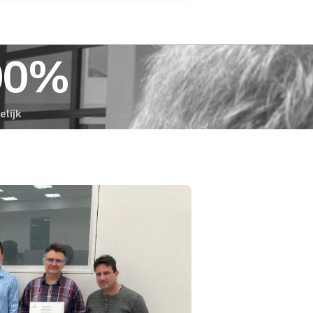
00%
lijk